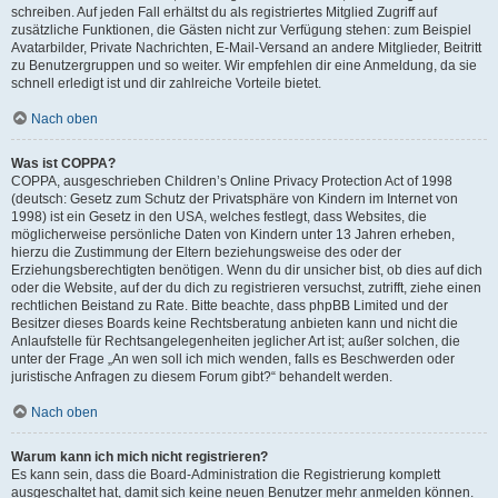
schreiben. Auf jeden Fall erhältst du als registriertes Mitglied Zugriff auf
zusätzliche Funktionen, die Gästen nicht zur Verfügung stehen: zum Beispiel
Avatarbilder, Private Nachrichten, E-Mail-Versand an andere Mitglieder, Beitritt
zu Benutzergruppen und so weiter. Wir empfehlen dir eine Anmeldung, da sie
schnell erledigt ist und dir zahlreiche Vorteile bietet.
Nach oben
Was ist COPPA?
COPPA, ausgeschrieben Children’s Online Privacy Protection Act of 1998
(deutsch: Gesetz zum Schutz der Privatsphäre von Kindern im Internet von
1998) ist ein Gesetz in den USA, welches festlegt, dass Websites, die
möglicherweise persönliche Daten von Kindern unter 13 Jahren erheben,
hierzu die Zustimmung der Eltern beziehungsweise des oder der
Erziehungsberechtigten benötigen. Wenn du dir unsicher bist, ob dies auf dich
oder die Website, auf der du dich zu registrieren versuchst, zutrifft, ziehe einen
rechtlichen Beistand zu Rate. Bitte beachte, dass phpBB Limited und der
Besitzer dieses Boards keine Rechtsberatung anbieten kann und nicht die
Anlaufstelle für Rechtsangelegenheiten jeglicher Art ist; außer solchen, die
unter der Frage „An wen soll ich mich wenden, falls es Beschwerden oder
juristische Anfragen zu diesem Forum gibt?“ behandelt werden.
Nach oben
Warum kann ich mich nicht registrieren?
Es kann sein, dass die Board-Administration die Registrierung komplett
ausgeschaltet hat, damit sich keine neuen Benutzer mehr anmelden können.