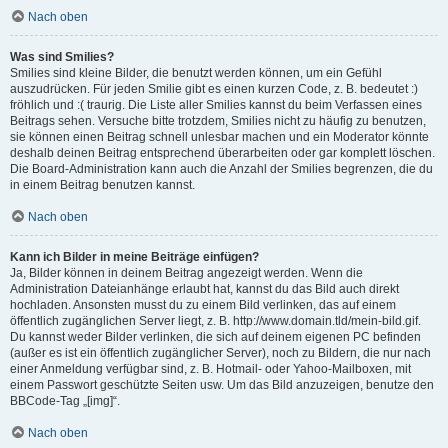
Nach oben
Was sind Smilies?
Smilies sind kleine Bilder, die benutzt werden können, um ein Gefühl
auszudrücken. Für jeden Smilie gibt es einen kurzen Code, z. B. bedeutet :)
fröhlich und :( traurig. Die Liste aller Smilies kannst du beim Verfassen eines
Beitrags sehen. Versuche bitte trotzdem, Smilies nicht zu häufig zu benutzen,
sie können einen Beitrag schnell unlesbar machen und ein Moderator könnte
deshalb deinen Beitrag entsprechend überarbeiten oder gar komplett löschen.
Die Board-Administration kann auch die Anzahl der Smilies begrenzen, die du
in einem Beitrag benutzen kannst.
Nach oben
Kann ich Bilder in meine Beiträge einfügen?
Ja, Bilder können in deinem Beitrag angezeigt werden. Wenn die
Administration Dateianhänge erlaubt hat, kannst du das Bild auch direkt
hochladen. Ansonsten musst du zu einem Bild verlinken, das auf einem
öffentlich zugänglichen Server liegt, z. B. http://www.domain.tld/mein-bild.gif.
Du kannst weder Bilder verlinken, die sich auf deinem eigenen PC befinden
(außer es ist ein öffentlich zugänglicher Server), noch zu Bildern, die nur nach
einer Anmeldung verfügbar sind, z. B. Hotmail- oder Yahoo-Mailboxen, mit
einem Passwort geschützte Seiten usw. Um das Bild anzuzeigen, benutze den
BBCode-Tag „[img]“.
Nach oben