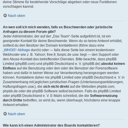
deine Stimme für bestehende Vorschläge abgeben oder neue Funktionen
vorschlagen kannst.
Nach oben
An wen soll ich mich wenden, falls es Beschwerden oder juristische
Anfragen zu diesem Forum gibt?
Jeder Administrator, der auf der „Das Team“-Seite aufgeführt ist, ist ein
geeigneter Kontakt für deine Beschwerde. Wenn du so keine Antwort erhältst,
solltest du den Besitzer der Domain kontaktieren (führe dazu eine
„WHOIS“-Abfrage
durch) oder — falls diese Seite bei einem kostenlosen
Webhoster wie z. B. Yahoo!, free.fr, funpic.de usw. liegt — den Support oder
den Abuse-Kontakt des betreffenden Dienstes. Bitte beachte, dass phpBB
Limited (phpBB.com) und phpBB Deutschland e. V. (phpBB.de)
absolut keinen
Einfluss
auf die Benutzung oder den oder die Benutzer der Forensoftware
haben und dafür in keiner Weise zur Verantwortung herangezogen werden
können. Kontaktiere daher nie phpBB Limited oder phpBB Deutschland e. V. in
Zusammenhang mit jeglichen juristischen Fragen (Unterlassungserklärungen,
Haftungsfragen usw.), die
sich nicht direkt
auf die Websiten phpbb.com,
phpbb.de oder die phpBB-Software selbst beziehen. Falls du phpBB Limited
oder phpBB Deutschland e. V. E-Mails schreibst, die die
Softwarenutzung
durch Dritte
betreffen, so wirst du, wenn überhaupt, höchstens eine knappe
Antwort erhalten.
Nach oben
Wie kann ich einen Administrator des Boards kontaktieren?