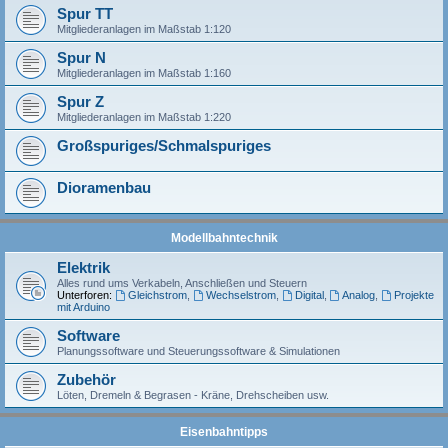
Spur TT
Mitgliederanlagen im Maßstab 1:120
Spur N
Mitgliederanlagen im Maßstab 1:160
Spur Z
Mitgliederanlagen im Maßstab 1:220
Großspuriges/Schmalspuriges
Dioramenbau
Modellbahntechnik
Elektrik
Alles rund ums Verkabeln, Anschließen und Steuern
Unterforen:
Gleichstrom
,
Wechselstrom
,
Digital
,
Analog
,
Projekte
mit Arduino
Software
Planungssoftware und Steuerungssoftware & Simulationen
Zubehör
Löten, Dremeln & Begrasen - Kräne, Drehscheiben usw.
Eisenbahntipps