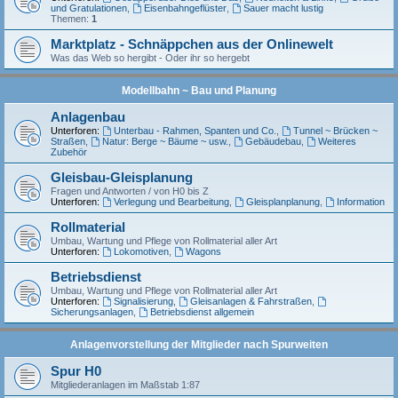
und Gratulationen
,
Eisenbahngeflüster
,
Sauer macht lustig
Themen:
1
Marktplatz - Schnäppchen aus der Onlinewelt
Was das Web so hergibt - Oder ihr so hergebt
Modellbahn ~ Bau und Planung
Anlagenbau
Unterforen:
Unterbau - Rahmen, Spanten und Co.
,
Tunnel ~ Brücken ~
Straßen
,
Natur: Berge ~ Bäume ~ usw.
,
Gebäudebau
,
Weiteres
Zubehör
Gleisbau-Gleisplanung
Fragen und Antworten / von H0 bis Z
Unterforen:
Verlegung und Bearbeitung
,
Gleisplanplanung
,
Information
Rollmaterial
Umbau, Wartung und Pflege von Rollmaterial aller Art
Unterforen:
Lokomotiven
,
Wagons
Betriebsdienst
Umbau, Wartung und Pflege von Rollmaterial aller Art
Unterforen:
Signalisierung
,
Gleisanlagen & Fahrstraßen
,
Sicherungsanlagen
,
Betriebsdienst allgemein
Anlagenvorstellung der Mitglieder nach Spurweiten
Spur H0
Mitgliederanlagen im Maßstab 1:87