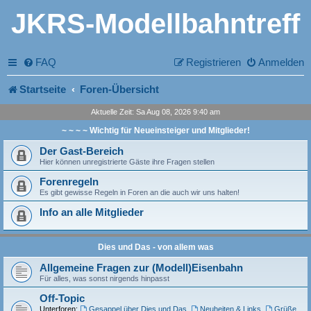
JKRS-Modellbahntreff
FAQ
Registrieren
Anmelden
Startseite
Foren-Übersicht
Aktuelle Zeit: Sa Aug 08, 2026 9:40 am
~ ~ ~ ~ Wichtig für Neueinsteiger und Mitglieder!
Der Gast-Bereich
Hier können unregistrierte Gäste ihre Fragen stellen
Forenregeln
Es gibt gewisse Regeln in Foren an die auch wir uns halten!
Info an alle Mitglieder
Dies und Das - von allem was
Allgemeine Fragen zur (Modell)Eisenbahn
Für alles, was sonst nirgends hinpasst
Off-Topic
Unterforen:
Gesappel über Dies und Das
,
Neuheiten & Links
,
Grüße