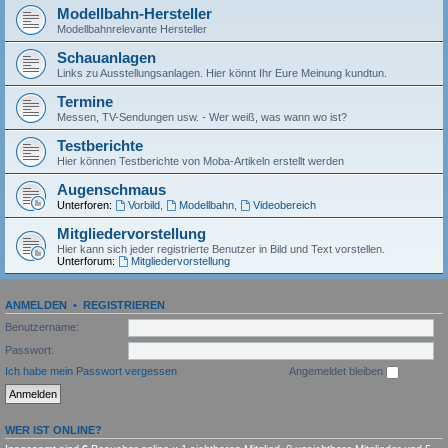
Modellbahn-Hersteller
Modellbahnrelevante Hersteller
Schauanlagen
Links zu Ausstellungsanlagen. Hier könnt Ihr Eure Meinung kundtun.
Termine
Messen, TV-Sendungen usw. - Wer weiß, was wann wo ist?
Testberichte
Hier können Testberichte von Moba-Artikeln erstellt werden
Augenschmaus
Unterforen:
Vorbild
,
Modellbahn
,
Videobereich
Mitgliedervorstellung
Hier kann sich jeder registrierte Benutzer in Bild und Text vorstellen.
Unterforum:
Mitgliedervorstellung
ANMELDEN
•
REGISTRIEREN
Benutzername:
Passwort:
Ich habe mein Passwort vergessen
Angemeldet bleiben
WER IST ONLINE?