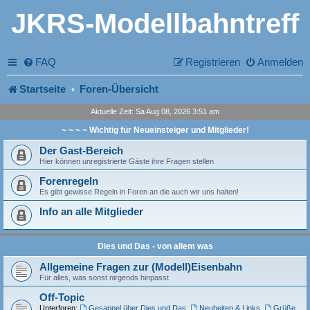
JKRS-Modellbahntreff
FAQ
Registrieren
Anmelden
Startseite
Foren-Übersicht
Aktuelle Zeit: Sa Aug 08, 2026 3:51 am
~ ~ ~ ~ Wichtig für Neueinsteiger und Mitglieder!
Der Gast-Bereich
Hier können unregistrierte Gäste ihre Fragen stellen
Forenregeln
Es gibt gewisse Regeln in Foren an die auch wir uns halten!
Info an alle Mitglieder
Dies und Das - von allem was
Allgemeine Fragen zur (Modell)Eisenbahn
Für alles, was sonst nirgends hinpasst
Off-Topic
Unterforen:
Gesappel über Dies und Das
,
Neuheiten & Links
,
Grüße