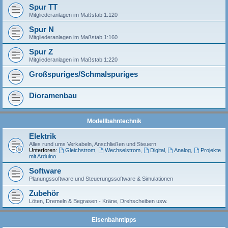
Spur TT
Mitgliederanlagen im Maßstab 1:120
Spur N
Mitgliederanlagen im Maßstab 1:160
Spur Z
Mitgliederanlagen im Maßstab 1:220
Großspuriges/Schmalspuriges
Dioramenbau
Modellbahntechnik
Elektrik
Alles rund ums Verkabeln, Anschließen und Steuern
Unterforen:
Gleichstrom
,
Wechselstrom
,
Digital
,
Analog
,
Projekte
mit Arduino
Software
Planungssoftware und Steuerungssoftware & Simulationen
Zubehör
Löten, Dremeln & Begrasen - Kräne, Drehscheiben usw.
Eisenbahntipps