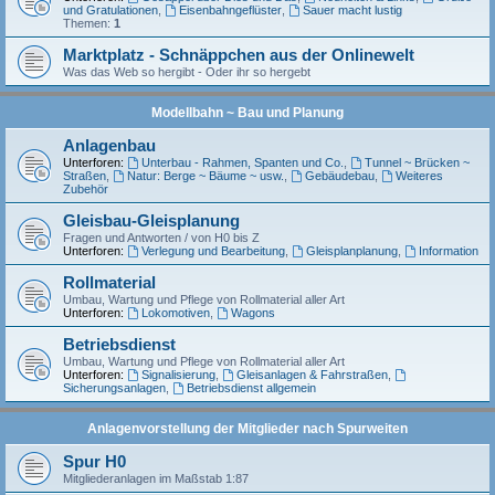
und Gratulationen
,
Eisenbahngeflüster
,
Sauer macht lustig
Themen:
1
Marktplatz - Schnäppchen aus der Onlinewelt
Was das Web so hergibt - Oder ihr so hergebt
Modellbahn ~ Bau und Planung
Anlagenbau
Unterforen:
Unterbau - Rahmen, Spanten und Co.
,
Tunnel ~ Brücken ~
Straßen
,
Natur: Berge ~ Bäume ~ usw.
,
Gebäudebau
,
Weiteres
Zubehör
Gleisbau-Gleisplanung
Fragen und Antworten / von H0 bis Z
Unterforen:
Verlegung und Bearbeitung
,
Gleisplanplanung
,
Information
Rollmaterial
Umbau, Wartung und Pflege von Rollmaterial aller Art
Unterforen:
Lokomotiven
,
Wagons
Betriebsdienst
Umbau, Wartung und Pflege von Rollmaterial aller Art
Unterforen:
Signalisierung
,
Gleisanlagen & Fahrstraßen
,
Sicherungsanlagen
,
Betriebsdienst allgemein
Anlagenvorstellung der Mitglieder nach Spurweiten
Spur H0
Mitgliederanlagen im Maßstab 1:87