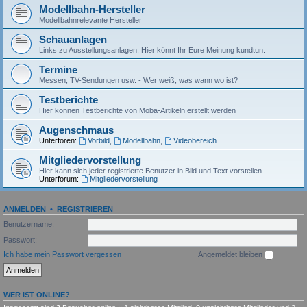
Modellbahn-Hersteller
Modellbahnrelevante Hersteller
Schauanlagen
Links zu Ausstellungsanlagen. Hier könnt Ihr Eure Meinung kundtun.
Termine
Messen, TV-Sendungen usw. - Wer weiß, was wann wo ist?
Testberichte
Hier können Testberichte von Moba-Artikeln erstellt werden
Augenschmaus
Unterforen:
Vorbild
,
Modellbahn
,
Videobereich
Mitgliedervorstellung
Hier kann sich jeder registrierte Benutzer in Bild und Text vorstellen.
Unterforum:
Mitgliedervorstellung
ANMELDEN
•
REGISTRIEREN
Benutzername:
Passwort:
Ich habe mein Passwort vergessen
Angemeldet bleiben
WER IST ONLINE?