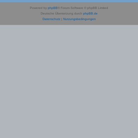
Powered by
phpBB
® Forum Software © phpBB Limited
Deutsche Übersetzung durch
phpBB.de
Datenschutz
|
Nutzungsbedingungen