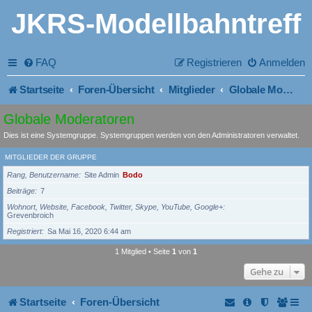
JKRS-Modellbahntreff
FAQ
Registrieren
Anmelden
Startseite
Foren-Übersicht
Mitglieder
Globale Moderatoren
Globale Moderatoren
Dies ist eine Systemgruppe. Systemgruppen werden von den Administratoren verwaltet.
MITGLIEDER DER GRUPPE
Rang, Benutzername
Site Admin
Bodo
Beiträge
7
Wohnort, Website, Facebook, Twitter, Skype, YouTube, Google+
Grevenbroich
Registriert
Sa Mai 16, 2020 6:44 am
1 Mitglied • Seite
1
von
1
Gehe zu
Startseite
Foren-Übersicht