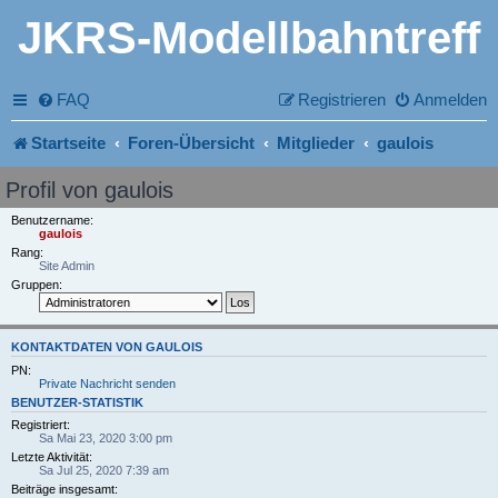
JKRS-Modellbahntreff
FAQ
Registrieren
Anmelden
Startseite
Foren-Übersicht
Mitglieder
gaulois
Profil von gaulois
Benutzername:
gaulois
Rang:
Site Admin
Gruppen:
KONTAKTDATEN VON GAULOIS
PN:
Private Nachricht senden
BENUTZER-STATISTIK
Registriert:
Sa Mai 23, 2020 3:00 pm
Letzte Aktivität:
Sa Jul 25, 2020 7:39 am
Beiträge insgesamt: