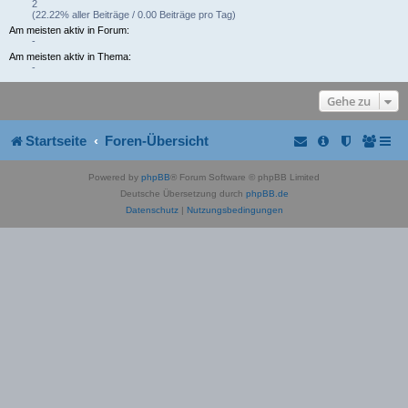
2
(22.22% aller Beiträge / 0.00 Beiträge pro Tag)
Am meisten aktiv in Forum:
-
Am meisten aktiv in Thema:
-
Gehe zu
Startseite
Foren-Übersicht
Powered by
phpBB
® Forum Software © phpBB Limited
Deutsche Übersetzung durch
phpBB.de
Datenschutz
|
Nutzungsbedingungen