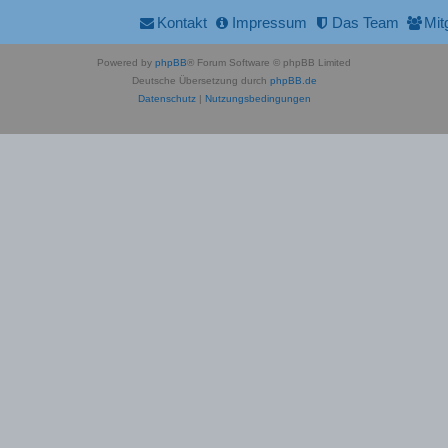
Kontakt
Impressum
Das Team
Mit
Powered by
phpBB
® Forum Software © phpBB Limited
Deutsche Übersetzung durch
phpBB.de
Datenschutz
|
Nutzungsbedingungen