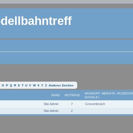
ellbahntreff
O
P
Q
R
S
T
U
V
W
X
Y
Z
Anderes Zeichen
WOHNORT, WEBSITE, FACEBOOK
RANG
BEITRÄGE
GOOGLE+
Site Admin
7
Grevenbroich
Site Admin
2