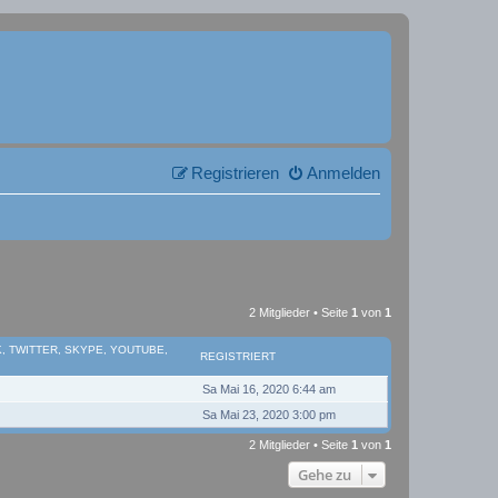
Registrieren
Anmelden
2 Mitglieder • Seite
1
von
1
, TWITTER, SKYPE, YOUTUBE,
REGISTRIERT
Sa Mai 16, 2020 6:44 am
Sa Mai 23, 2020 3:00 pm
2 Mitglieder • Seite
1
von
1
Gehe zu