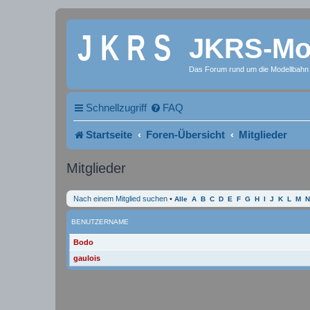
JKRS-Mod
Das Forum rund um die Modellbahn
Schnellzugriff
FAQ
Startseite
Foren-Übersicht
Mitglieder
Mitglieder
Nach einem Mitglied suchen
•
Alle
A
B
C
D
E
F
G
H
I
J
K
L
M
N
BENUTZERNAME
Bodo
gaulois