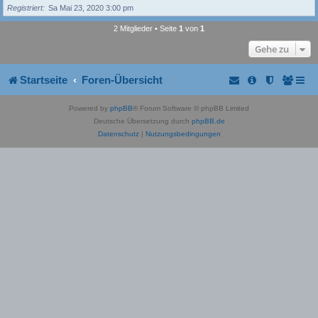
Registriert
Sa Mai 23, 2020 3:00 pm
2 Mitglieder • Seite
1
von
1
Gehe zu
Startseite
Foren-Übersicht
Powered by
phpBB
® Forum Software © phpBB Limited
Deutsche Übersetzung durch
phpBB.de
Datenschutz
|
Nutzungsbedingungen