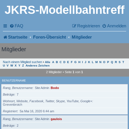
JKRS-Modellbahntreff
FAQ
Registrieren
Anmelden
Startseite
Foren-Übersicht
Mitglieder
Mitglieder
Nach einem Mitglied suchen
•
Alle
A
B
C
D
E
F
G
H
I
J
K
L
M
N
O
P
Q
R
S
T
U
V
W
X
Y
Z
Anderes Zeichen
2 Mitglieder • Seite
1
von
1
BENUTZERNAME
Rang, Benutzername
Site Admin
Bodo
Beiträge
7
Wohnort, Website, Facebook, Twitter, Skype, YouTube, Google+
Grevenbroich
Registriert
Sa Mai 16, 2020 6:44 am
Rang, Benutzername
Site Admin
gaulois
Beiträge
2