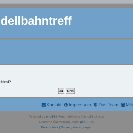
ellbahntreff
chtest?
Kontakt
Impressum
Das Team
Mit
Powered by
phpBB
® Forum Software © phpBB Limited
Deutsche Übersetzung durch
phpBB.de
Datenschutz
|
Nutzungsbedingungen