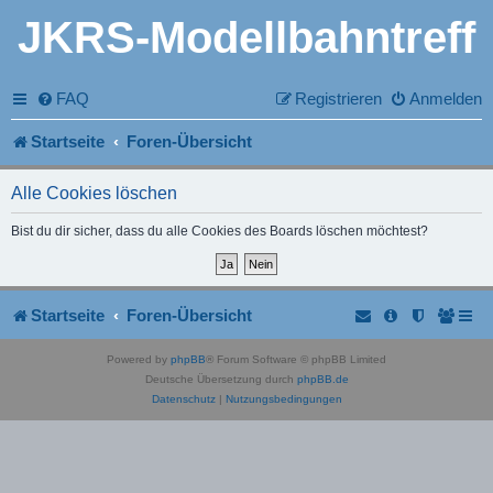
JKRS-Modellbahntreff
FAQ
Registrieren
Anmelden
Startseite
Foren-Übersicht
Alle Cookies löschen
Bist du dir sicher, dass du alle Cookies des Boards löschen möchtest?
Startseite
Foren-Übersicht
Powered by
phpBB
® Forum Software © phpBB Limited
Deutsche Übersetzung durch
phpBB.de
Datenschutz
|
Nutzungsbedingungen