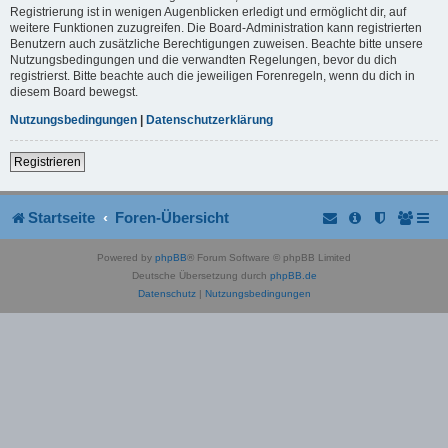
Registrierung ist in wenigen Augenblicken erledigt und ermöglicht dir, auf
weitere Funktionen zuzugreifen. Die Board-Administration kann registrierten
Benutzern auch zusätzliche Berechtigungen zuweisen. Beachte bitte unsere
Nutzungsbedingungen und die verwandten Regelungen, bevor du dich
registrierst. Bitte beachte auch die jeweiligen Forenregeln, wenn du dich in
diesem Board bewegst.
Nutzungsbedingungen
|
Datenschutzerklärung
Registrieren
Startseite
Foren-Übersicht
Powered by
phpBB
® Forum Software © phpBB Limited
Deutsche Übersetzung durch
phpBB.de
Datenschutz
|
Nutzungsbedingungen