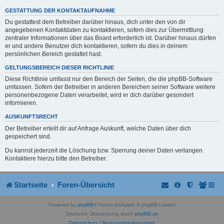
GESTATTUNG DER KONTAKTAUFNAHME
Du gestattest dem Betreiber darüber hinaus, dich unter den von dir
angegebenen Kontaktdaten zu kontaktieren, sofern dies zur Übermittlung
zentraler Informationen über das Board erforderlich ist. Darüber hinaus dürfen
er und andere Benutzer dich kontaktieren, sofern du dies in deinem
persönlichen Bereich gestattet hast.
GELTUNGSBEREICH DIESER RICHTLINIE
Diese Richtlinie umfasst nur den Bereich der Seiten, die die phpBB-Software
umfassen. Sofern der Betreiber in anderen Bereichen seiner Software weitere
personenbezogene Daten verarbeitet, wird er dich darüber gesondert
informieren.
AUSKUNFTSRECHT
Der Betreiber erteilt dir auf Anfrage Auskunft, welche Daten über dich
gespeichert sind.
Du kannst jederzeit die Löschung bzw. Sperrung deiner Daten verlangen.
Kontaktiere hierzu bitte den Betreiber.
Startseite
Foren-Übersicht
Powered by
phpBB
® Forum Software © phpBB Limited
Deutsche Übersetzung durch
phpBB.de
Datenschutz
|
Nutzungsbedingungen