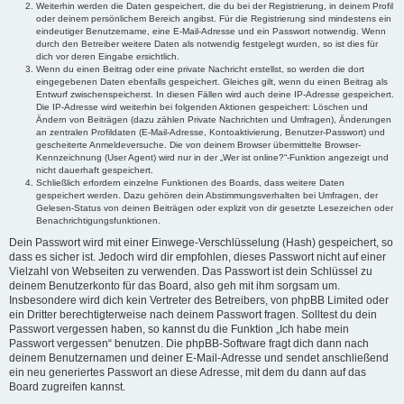
Weiterhin werden die Daten gespeichert, die du bei der Registrierung, in deinem Profil
oder deinem persönlichem Bereich angibst. Für die Registrierung sind mindestens ein
eindeutiger Benutzername, eine E-Mail-Adresse und ein Passwort notwendig. Wenn
durch den Betreiber weitere Daten als notwendig festgelegt wurden, so ist dies für
dich vor deren Eingabe ersichtlich.
Wenn du einen Beitrag oder eine private Nachricht erstellst, so werden die dort
eingegebenen Daten ebenfalls gespeichert. Gleiches gilt, wenn du einen Beitrag als
Entwurf zwischenspeicherst. In diesen Fällen wird auch deine IP-Adresse gespeichert.
Die IP-Adresse wird weiterhin bei folgenden Aktionen gespeichert: Löschen und
Ändern von Beiträgen (dazu zählen Private Nachrichten und Umfragen), Änderungen
an zentralen Profildaten (E-Mail-Adresse, Kontoaktivierung, Benutzer-Passwort) und
gescheiterte Anmeldeversuche. Die von deinem Browser übermittelte Browser-
Kennzeichnung (User Agent) wird nur in der „Wer ist online?“-Funktion angezeigt und
nicht dauerhaft gespeichert.
Schließlich erfordern einzelne Funktionen des Boards, dass weitere Daten
gespeichert werden. Dazu gehören dein Abstimmungsverhalten bei Umfragen, der
Gelesen-Status von deinen Beiträgen oder explizit von dir gesetzte Lesezeichen oder
Benachrichtigungsfunktionen.
Dein Passwort wird mit einer Einwege-Verschlüsselung (Hash) gespeichert, so
dass es sicher ist. Jedoch wird dir empfohlen, dieses Passwort nicht auf einer
Vielzahl von Webseiten zu verwenden. Das Passwort ist dein Schlüssel zu
deinem Benutzerkonto für das Board, also geh mit ihm sorgsam um.
Insbesondere wird dich kein Vertreter des Betreibers, von phpBB Limited oder
ein Dritter berechtigterweise nach deinem Passwort fragen. Solltest du dein
Passwort vergessen haben, so kannst du die Funktion „Ich habe mein
Passwort vergessen“ benutzen. Die phpBB-Software fragt dich dann nach
deinem Benutzernamen und deiner E-Mail-Adresse und sendet anschließend
ein neu generiertes Passwort an diese Adresse, mit dem du dann auf das
Board zugreifen kannst.