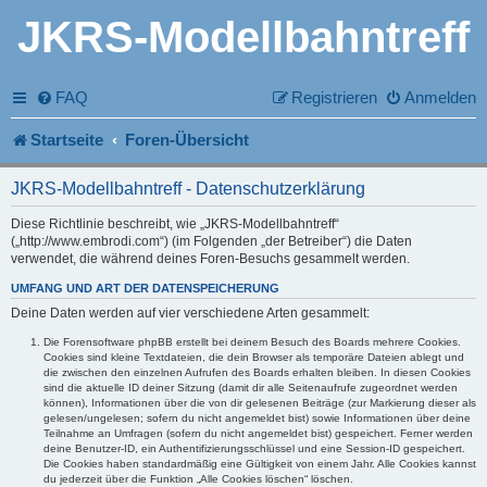
JKRS-Modellbahntreff
FAQ
Registrieren
Anmelden
Startseite
Foren-Übersicht
JKRS-Modellbahntreff - Datenschutzerklärung
Diese Richtlinie beschreibt, wie „JKRS-Modellbahntreff“
(„http://www.embrodi.com“) (im Folgenden „der Betreiber“) die Daten
verwendet, die während deines Foren-Besuchs gesammelt werden.
UMFANG UND ART DER DATENSPEICHERUNG
Deine Daten werden auf vier verschiedene Arten gesammelt:
Die Forensoftware phpBB erstellt bei deinem Besuch des Boards mehrere Cookies.
Cookies sind kleine Textdateien, die dein Browser als temporäre Dateien ablegt und
die zwischen den einzelnen Aufrufen des Boards erhalten bleiben. In diesen Cookies
sind die aktuelle ID deiner Sitzung (damit dir alle Seitenaufrufe zugeordnet werden
können), Informationen über die von dir gelesenen Beiträge (zur Markierung dieser als
gelesen/ungelesen; sofern du nicht angemeldet bist) sowie Informationen über deine
Teilnahme an Umfragen (sofern du nicht angemeldet bist) gespeichert. Ferner werden
deine Benutzer-ID, ein Authentifizierungsschlüssel und eine Session-ID gespeichert.
Die Cookies haben standardmäßig eine Gültigkeit von einem Jahr. Alle Cookies kannst
du jederzeit über die Funktion „Alle Cookies löschen“ löschen.