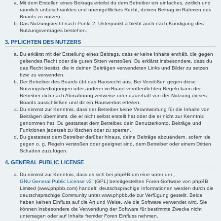
Mit dem Erstellen eines Beitrags erteilst du dem Betreiber ein einfaches, zeitlich und
räumlich unbeschränktes und unentgeltliches Recht, deinen Beitrag im Rahmen des
Boards zu nutzen.
Das Nutzungsrecht nach Punkt 2, Unterpunkt a bleibt auch nach Kündigung des
Nutzungsvertrages bestehen.
3. PFLICHTEN DES NUTZERS
Du erklärst mit der Erstellung eines Beitrags, dass er keine Inhalte enthält, die gegen
geltendes Recht oder die guten Sitten verstoßen. Du erklärst insbesondere, dass du
das Recht besitzt, die in deinen Beiträgen verwendeten Links und Bilder zu setzen
bzw. zu verwenden.
Der Betreiber des Boards übt das Hausrecht aus. Bei Verstößen gegen diese
Nutzungsbedingungen oder anderer im Board veröffentlichten Regeln kann der
Betreiber dich nach Abmahnung zeitweise oder dauerhaft von der Nutzung dieses
Boards ausschließen und dir ein Hausverbot erteilen.
Du nimmst zur Kenntnis, dass der Betreiber keine Verantwortung für die Inhalte von
Beiträgen übernimmt, die er nicht selbst erstellt hat oder die er nicht zur Kenntnis
genommen hat. Du gestattest dem Betreiber, dein Benutzerkonto, Beiträge und
Funktionen jederzeit zu löschen oder zu sperren.
Du gestattest dem Betreiber darüber hinaus, deine Beiträge abzuändern, sofern sie
gegen o. g. Regeln verstoßen oder geeignet sind, dem Betreiber oder einem Dritten
Schaden zuzufügen.
4. GENERAL PUBLIC LICENSE
Du nimmst zur Kenntnis, dass es sich bei phpBB um eine unter der „
GNU General Public License v2
“ (GPL) bereitgestellten Foren-Software von phpBB
Limited (www.phpbb.com) handelt; deutschsprachige Informationen werden durch die
deutschsprachige Community unter www.phpbb.de zur Verfügung gestellt. Beide
haben keinen Einfluss auf die Art und Weise, wie die Software verwendet wird. Sie
können insbesondere die Verwendung der Software für bestimmte Zwecke nicht
untersagen oder auf Inhalte fremder Foren Einfluss nehmen.