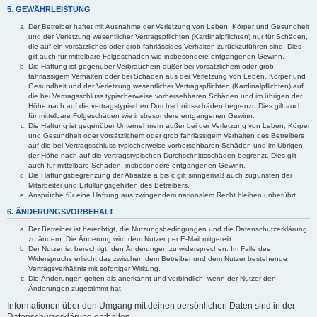
5. GEWÄHRLEISTUNG
Der Betreiber haftet mit Ausnahme der Verletzung von Leben, Körper und Gesundheit
und der Verletzung wesentlicher Vertragspflichten (Kardinalpflichten) nur für Schäden,
die auf ein vorsätzliches oder grob fahrlässiges Verhalten zurückzuführen sind. Dies
gilt auch für mittelbare Folgeschäden wie insbesondere entgangenen Gewinn.
Die Haftung ist gegenüber Verbrauchern außer bei vorsätzlichem oder grob
fahrlässigem Verhalten oder bei Schäden aus der Verletzung von Leben, Körper und
Gesundheit und der Verletzung wesentlicher Vertragspflichten (Kardinalpflichten) auf
die bei Vertragsschluss typischerweise vorhersehbaren Schäden und im übrigen der
Höhe nach auf die vertragstypischen Durchschnittsschäden begrenzt. Dies gilt auch
für mittelbare Folgeschäden wie insbesondere entgangenen Gewinn.
Die Haftung ist gegenüber Unternehmern außer bei der Verletzung von Leben, Körper
und Gesundheit oder vorsätzlichem oder grob fahrlässigem Verhalten des Betreibers
auf die bei Vertragsschluss typischerweise vorhersehbaren Schäden und im Übrigen
der Höhe nach auf die vertragstypischen Durchschnittsschäden begrenzt. Dies gilt
auch für mittelbare Schäden, insbesondere entgangenen Gewinn.
Die Haftungsbegrenzung der Absätze a bis c gilt sinngemäß auch zugunsten der
Mitarbeiter und Erfüllungsgehilfen des Betreibers.
Ansprüche für eine Haftung aus zwingendem nationalem Recht bleiben unberührt.
6. ÄNDERUNGSVORBEHALT
Der Betreiber ist berechtigt, die Nutzungsbedingungen und die Datenschutzerklärung
zu ändern. Die Änderung wird dem Nutzer per E-Mail mitgeteilt.
Der Nutzer ist berechtigt, den Änderungen zu widersprechen. Im Falle des
Widerspruchs erlischt das zwischen dem Betreiber und dem Nutzer bestehende
Vertragsverhältnis mit sofortiger Wirkung.
Die Änderungen gelten als anerkannt und verbindlich, wenn der Nutzer den
Änderungen zugestimmt hat.
Informationen über den Umgang mit deinen persönlichen Daten sind in der