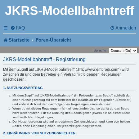
JKRS-Modellbahntreff
FAQ
Anmelden
Startseite
Foren-Übersicht
Sprache:
JKRS-Modellbahntreff - Registrierung
Mit dem Zugriff auf „JKRS-Modellbahntreff“ („http://www.embrodi.com“) wird
zwischen dir und dem Betreiber ein Vertrag mit folgenden Regelungen
geschlossen:
1. NUTZUNGSVERTRAG
Mit dem Zugriff auf „JKRS-Modellbahntreff“ (im Folgenden „das Board“) schließt du
einen Nutzungsvertrag mit dem Betreiber des Boards ab (im Folgenden „Betreiber“)
und erklärst dich mit den nachfolgenden Regelungen einverstanden.
Wenn du mit diesen Regelungen nicht einverstanden bist, so darfst du das Board
nicht weiter nutzen. Für die Nutzung des Boards gelten jeweils die an dieser Stelle
veröffentlichten Regelungen.
Der Nutzungsvertrag wird auf unbestimmte Zeit geschlossen und kann von beiden
Seiten ohne Einhaltung einer Frist jederzeit gekündigt werden.
2. EINRÄUMUNG VON NUTZUNGSRECHTEN