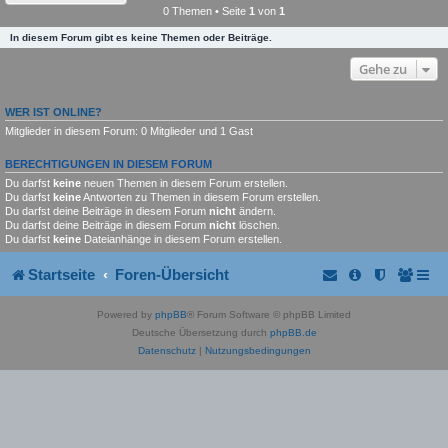
0 Themen • Seite
1
von
1
In diesem Forum gibt es keine Themen oder Beiträge.
Gehe zu
WER IST ONLINE?
Mitglieder in diesem Forum: 0 Mitglieder und 1 Gast
BERECHTIGUNGEN IN DIESEM FORUM
Du darfst
keine
neuen Themen in diesem Forum erstellen.
Du darfst
keine
Antworten zu Themen in diesem Forum erstellen.
Du darfst deine Beiträge in diesem Forum
nicht
ändern.
Du darfst deine Beiträge in diesem Forum
nicht
löschen.
Du darfst
keine
Dateianhänge in diesem Forum erstellen.
Startseite
Foren-Übersicht
Powered by
phpBB
® Forum Software © phpBB Limited
Deutsche Übersetzung durch
phpBB.de
Datenschutz
|
Nutzungsbedingungen