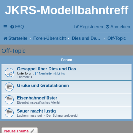
JKRS-Modellbahntreff
FAQ
Registrieren
Anmelden
Startseite
Foren-Übersicht
Dies und Das - von allem was
Off-Topic
Off-Topic
Forum
Gesappel über Dies und Das
Unterforum:
Neuheiten & Links
Themen:
1
Grüße und Gratulationen
Eisenbahngeflüster
Eisenbahnspezifisches Allerlei
Sauer macht lustig
Lachen muss sein - Der Schmunzelbereich
Neues Thema