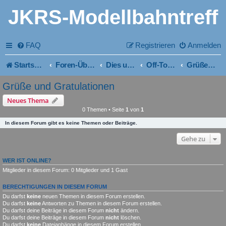
JKRS-Modellbahntreff
FAQ
Registrieren
Anmelden
Startseite
Foren-Übersicht
Dies und Das - von allem was
Off-Topic
Grüße und Gratulationen
Grüße und Gratulationen
Neues Thema
0 Themen • Seite
1
von
1
In diesem Forum gibt es keine Themen oder Beiträge.
Gehe zu
WER IST ONLINE?
Mitglieder in diesem Forum: 0 Mitglieder und 1 Gast
BERECHTIGUNGEN IN DIESEM FORUM
Du darfst
keine
neuen Themen in diesem Forum erstellen.
Du darfst
keine
Antworten zu Themen in diesem Forum erstellen.
Du darfst deine Beiträge in diesem Forum
nicht
ändern.
Du darfst deine Beiträge in diesem Forum
nicht
löschen.
Du darfst
keine
Dateianhänge in diesem Forum erstellen.