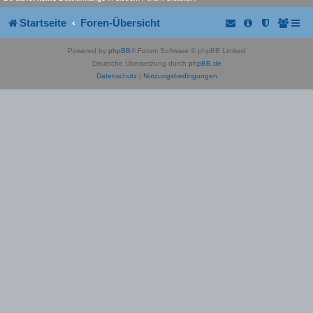
Startseite
Foren-Übersicht
Powered by
phpBB
® Forum Software © phpBB Limited
Deutsche Übersetzung durch
phpBB.de
Datenschutz
|
Nutzungsbedingungen