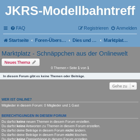
JKRS-Modellbahntreff
FAQ
Registrieren
Anmelden
Startseite
Foren-Übersicht
Dies und Das - von allem was
Marktplatz - Schnäppchen aus der Onlinewelt
Marktplatz - Schnäppchen aus der Onlinewelt
Neues Thema
0 Themen • Seite
1
von
1
In diesem Forum gibt es keine Themen oder Beiträge.
Gehe zu
WER IST ONLINE?
Mitglieder in diesem Forum: 0 Mitglieder und 1 Gast
BERECHTIGUNGEN IN DIESEM FORUM
Du darfst
keine
neuen Themen in diesem Forum erstellen.
Du darfst
keine
Antworten zu Themen in diesem Forum erstellen.
Du darfst deine Beiträge in diesem Forum
nicht
ändern.
Du darfst deine Beiträge in diesem Forum
nicht
löschen.
Du darfst
keine
Dateianhänge in diesem Forum erstellen.