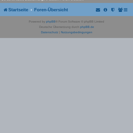
Startseite
Foren-Übersicht
Powered by
phpBB
® Forum Software © phpBB Limited
Deutsche Übersetzung durch
phpBB.de
Datenschutz
|
Nutzungsbedingungen