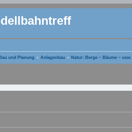
ellbahntreff
Bau und Planung
Anlagenbau
Natur: Berge ~ Bäume ~ usw.