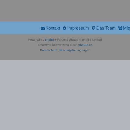
Kontakt
Impressum
Das Team
Mit
Powered by
phpBB
® Forum Software © phpBB Limited
Deutsche Übersetzung durch
phpBB.de
Datenschutz
|
Nutzungsbedingungen