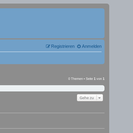
Registrieren
Anmelden
0 Themen • Seite
1
von
1
Gehe zu