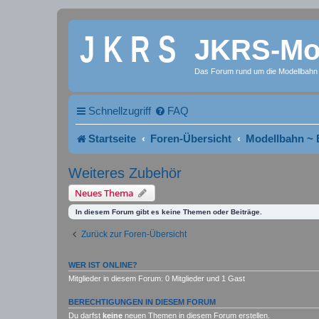
JKRS-Mod
Das Forum rund um die Modellbahn
Schnellzugriff
FAQ
Startseite
Foren-Übersicht
Modellbahn ~ 
Weiteres Zubehör
Neues Thema
In diesem Forum gibt es keine Themen oder Beiträge.
Zurück zur Foren-Übersicht
WER IST ONLINE?
Mitglieder in diesem Forum: 0 Mitglieder und 1 Gast
BERECHTIGUNGEN IN DIESEM FORUM
Du darfst
keine
neuen Themen in diesem Forum erstellen.