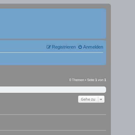
Registrieren
Anmelden
0 Themen • Seite
1
von
1
Gehe zu