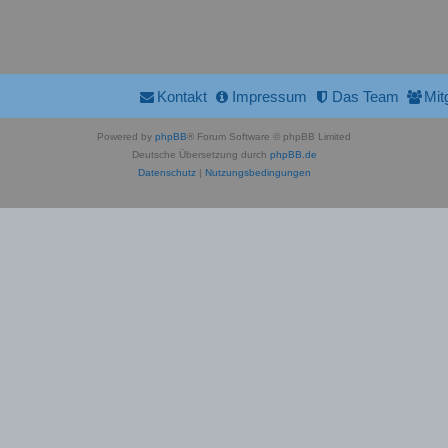
Kontakt
Impressum
Das Team
Mit
Powered by
phpBB
® Forum Software © phpBB Limited
Deutsche Übersetzung durch
phpBB.de
Datenschutz
|
Nutzungsbedingungen