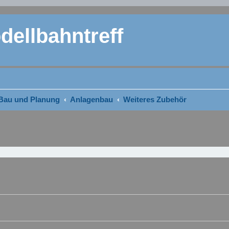
ellbahntreff
Bau und Planung
Anlagenbau
Weiteres Zubehör