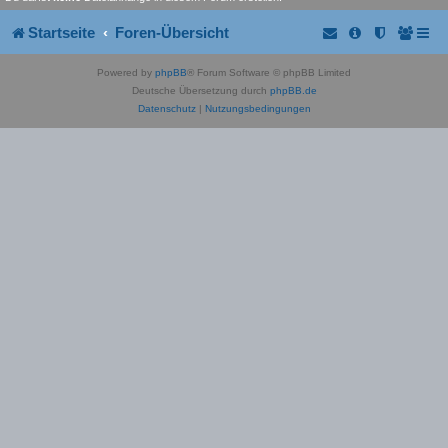
Startseite
Foren-Übersicht
Powered by
phpBB
® Forum Software © phpBB Limited
Deutsche Übersetzung durch
phpBB.de
Datenschutz
|
Nutzungsbedingungen