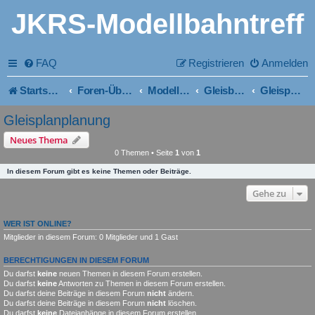
JKRS-Modellbahntreff
FAQ
Registrieren
Anmelden
Startseite
Foren-Übersicht
Modellbahn ~ Bau und Planung
Gleisbau-Gleisplanung
Gleisplanplanung
Gleisplanplanung
Neues Thema
0 Themen • Seite
1
von
1
In diesem Forum gibt es keine Themen oder Beiträge.
Gehe zu
WER IST ONLINE?
Mitglieder in diesem Forum: 0 Mitglieder und 1 Gast
BERECHTIGUNGEN IN DIESEM FORUM
Du darfst
keine
neuen Themen in diesem Forum erstellen.
Du darfst
keine
Antworten zu Themen in diesem Forum erstellen.
Du darfst deine Beiträge in diesem Forum
nicht
ändern.
Du darfst deine Beiträge in diesem Forum
nicht
löschen.
Du darfst
keine
Dateianhänge in diesem Forum erstellen.