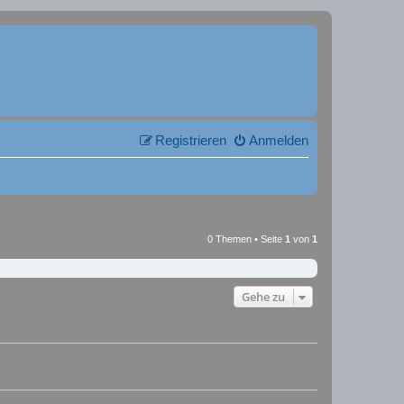
Registrieren
Anmelden
0 Themen • Seite
1
von
1
Gehe zu