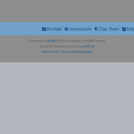
Kontakt
Impressum
Das Team
Mit
Powered by
phpBB
® Forum Software © phpBB Limited
Deutsche Übersetzung durch
phpBB.de
Datenschutz
|
Nutzungsbedingungen