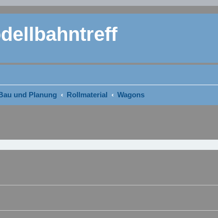
ellbahntreff
Bau und Planung
Rollmaterial
Wagons