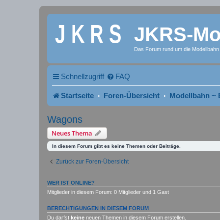
JKRS-Mod
Das Forum rund um die Modellbahn
Schnellzugriff
FAQ
Startseite
Foren-Übersicht
Modellbahn ~ 
Wagons
Neues Thema
In diesem Forum gibt es keine Themen oder Beiträge.
Zurück zur Foren-Übersicht
WER IST ONLINE?
Mitglieder in diesem Forum: 0 Mitglieder und 1 Gast
BERECHTIGUNGEN IN DIESEM FORUM
Du darfst
keine
neuen Themen in diesem Forum erstellen.