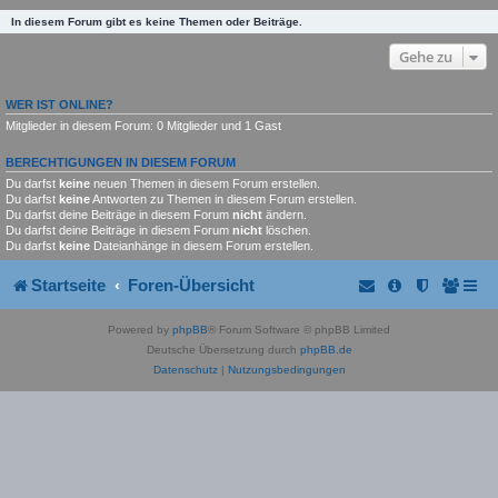
In diesem Forum gibt es keine Themen oder Beiträge.
Gehe zu
WER IST ONLINE?
Mitglieder in diesem Forum: 0 Mitglieder und 1 Gast
BERECHTIGUNGEN IN DIESEM FORUM
Du darfst
keine
neuen Themen in diesem Forum erstellen.
Du darfst
keine
Antworten zu Themen in diesem Forum erstellen.
Du darfst deine Beiträge in diesem Forum
nicht
ändern.
Du darfst deine Beiträge in diesem Forum
nicht
löschen.
Du darfst
keine
Dateianhänge in diesem Forum erstellen.
Startseite
Foren-Übersicht
Powered by
phpBB
® Forum Software © phpBB Limited
Deutsche Übersetzung durch
phpBB.de
Datenschutz
|
Nutzungsbedingungen