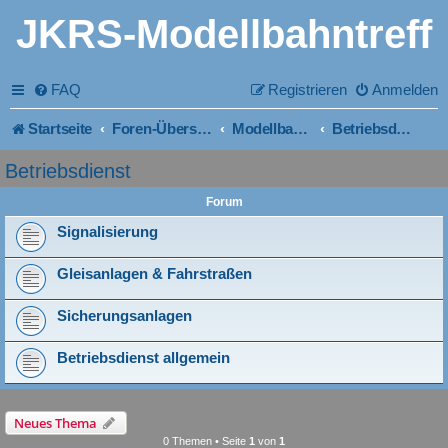
JKRS-Modellbahntreff
FAQ
Registrieren
Anmelden
Startseite
Foren-Übersicht
Modellbahn ~ Bau und Planung
Betriebsdienst
Betriebsdienst
Forum
Signalisierung
Gleisanlagen & Fahrstraßen
Sicherungsanlagen
Betriebsdienst allgemein
Neues Thema
0 Themen • Seite
1
von
1