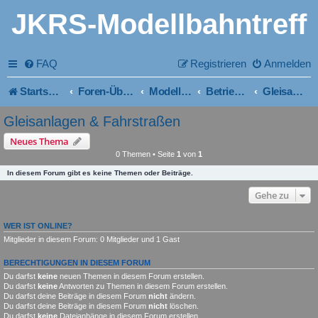
JKRS-Modellbahntreff
FAQ
Registrieren
Anmelden
Startseite
Foren-Übersicht
Modellbahn ~ Bau und Planung
Betriebsdienst
Gleisanlagen & Fahrstraßen
Gleisanlagen & Fahrstraßen
Neues Thema
0 Themen • Seite
1
von
1
In diesem Forum gibt es keine Themen oder Beiträge.
Gehe zu
WER IST ONLINE?
Mitglieder in diesem Forum: 0 Mitglieder und 1 Gast
BERECHTIGUNGEN IN DIESEM FORUM
Du darfst
keine
neuen Themen in diesem Forum erstellen.
Du darfst
keine
Antworten zu Themen in diesem Forum erstellen.
Du darfst deine Beiträge in diesem Forum
nicht
ändern.
Du darfst deine Beiträge in diesem Forum
nicht
löschen.
Du darfst
keine
Dateianhänge in diesem Forum erstellen.