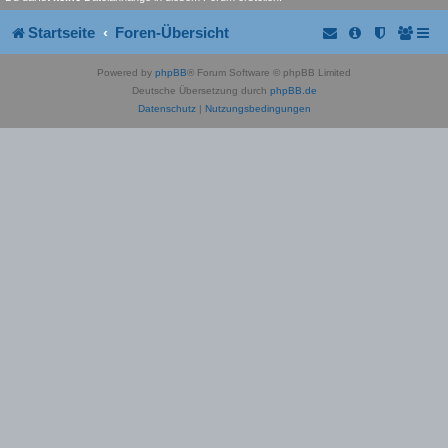
Startseite
Foren-Übersicht
Powered by
phpBB
® Forum Software © phpBB Limited
Deutsche Übersetzung durch
phpBB.de
Datenschutz
|
Nutzungsbedingungen