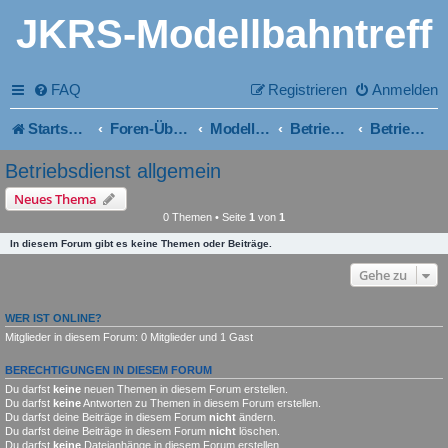
JKRS-Modellbahntreff
FAQ
Registrieren
Anmelden
Startseite
Foren-Übersicht
Modellbahn ~ Bau und Planung
Betriebsdienst
Betriebsdienst allgemein
Betriebsdienst allgemein
Neues Thema
0 Themen • Seite
1
von
1
In diesem Forum gibt es keine Themen oder Beiträge.
Gehe zu
WER IST ONLINE?
Mitglieder in diesem Forum: 0 Mitglieder und 1 Gast
BERECHTIGUNGEN IN DIESEM FORUM
Du darfst
keine
neuen Themen in diesem Forum erstellen.
Du darfst
keine
Antworten zu Themen in diesem Forum erstellen.
Du darfst deine Beiträge in diesem Forum
nicht
ändern.
Du darfst deine Beiträge in diesem Forum
nicht
löschen.
Du darfst
keine
Dateianhänge in diesem Forum erstellen.