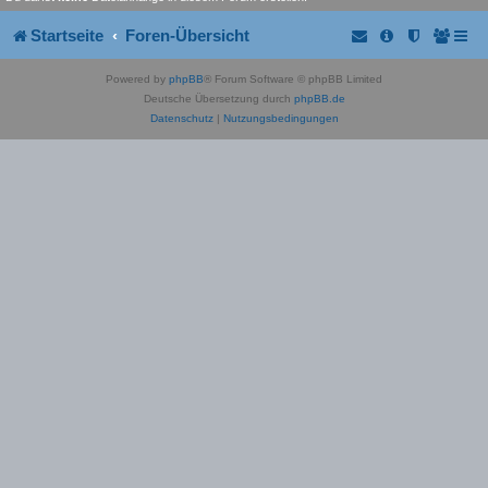
Startseite
Foren-Übersicht
Powered by
phpBB
® Forum Software © phpBB Limited
Deutsche Übersetzung durch
phpBB.de
Datenschutz
|
Nutzungsbedingungen