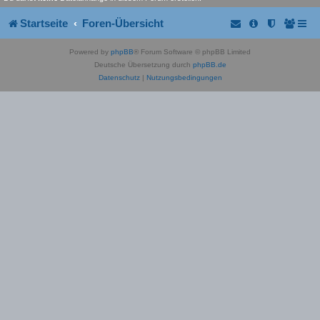
Startseite
Foren-Übersicht
Powered by
phpBB
® Forum Software © phpBB Limited
Deutsche Übersetzung durch
phpBB.de
Datenschutz
|
Nutzungsbedingungen