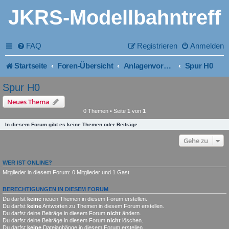
JKRS-Modellbahntreff
FAQ
Registrieren
Anmelden
Startseite
Foren-Übersicht
Anlagenvorstellung der Mitglieder nach Spurweiten
Spur H0
Spur H0
Neues Thema
0 Themen • Seite
1
von
1
In diesem Forum gibt es keine Themen oder Beiträge.
Gehe zu
WER IST ONLINE?
Mitglieder in diesem Forum: 0 Mitglieder und 1 Gast
BERECHTIGUNGEN IN DIESEM FORUM
Du darfst
keine
neuen Themen in diesem Forum erstellen.
Du darfst
keine
Antworten zu Themen in diesem Forum erstellen.
Du darfst deine Beiträge in diesem Forum
nicht
ändern.
Du darfst deine Beiträge in diesem Forum
nicht
löschen.
Du darfst
keine
Dateianhänge in diesem Forum erstellen.