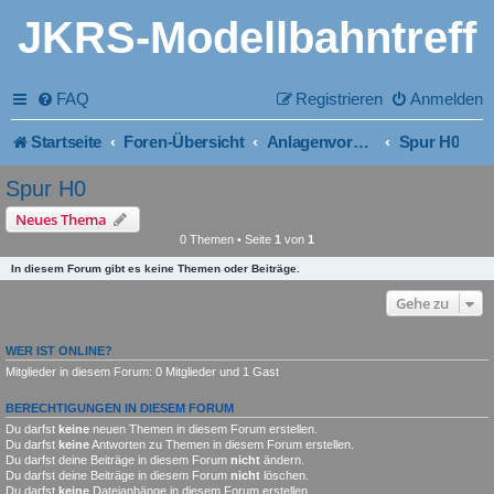
JKRS-Modellbahntreff
FAQ
Registrieren
Anmelden
Startseite
Foren-Übersicht
Anlagenvorstellung der Mitglieder nach Spurweiten
Spur H0
Spur H0
Neues Thema
0 Themen • Seite
1
von
1
In diesem Forum gibt es keine Themen oder Beiträge.
Gehe zu
WER IST ONLINE?
Mitglieder in diesem Forum: 0 Mitglieder und 1 Gast
BERECHTIGUNGEN IN DIESEM FORUM
Du darfst
keine
neuen Themen in diesem Forum erstellen.
Du darfst
keine
Antworten zu Themen in diesem Forum erstellen.
Du darfst deine Beiträge in diesem Forum
nicht
ändern.
Du darfst deine Beiträge in diesem Forum
nicht
löschen.
Du darfst
keine
Dateianhänge in diesem Forum erstellen.