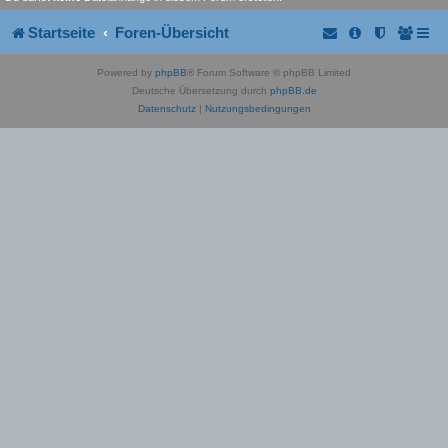
Startseite
Foren-Übersicht
Powered by
phpBB
® Forum Software © phpBB Limited
Deutsche Übersetzung durch
phpBB.de
Datenschutz
|
Nutzungsbedingungen