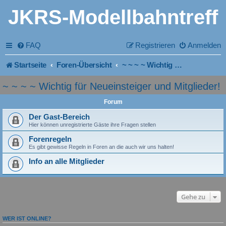
JKRS-Modellbahntreff
FAQ
Registrieren
Anmelden
Startseite
Foren-Übersicht
~ ~ ~ ~ Wichtig für Neueinsteiger und Mitglieder!
~ ~ ~ ~ Wichtig für Neueinsteiger und Mitglieder!
Forum
Der Gast-Bereich
Hier können unregistrierte Gäste ihre Fragen stellen
Forenregeln
Es gibt gewisse Regeln in Foren an die auch wir uns halten!
Info an alle Mitglieder
Gehe zu
WER IST ONLINE?