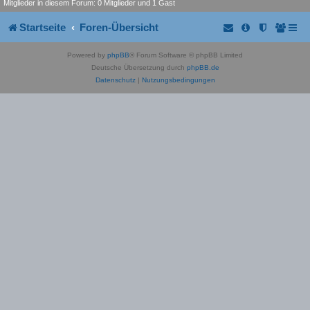
Mitglieder in diesem Forum: 0 Mitglieder und 1 Gast
Startseite
Foren-Übersicht
Powered by
phpBB
® Forum Software © phpBB Limited
Deutsche Übersetzung durch
phpBB.de
Datenschutz
|
Nutzungsbedingungen