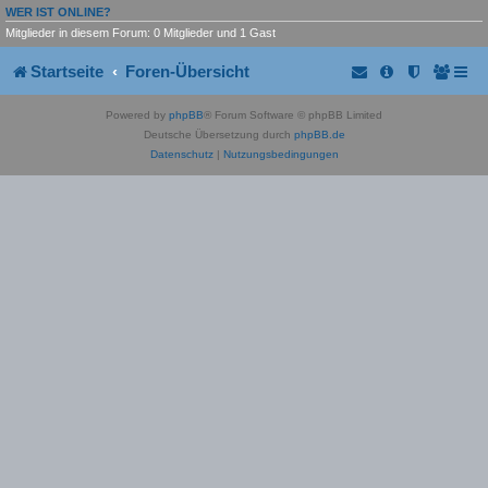
WER IST ONLINE?
Mitglieder in diesem Forum: 0 Mitglieder und 1 Gast
Startseite
Foren-Übersicht
Powered by
phpBB
® Forum Software © phpBB Limited
Deutsche Übersetzung durch
phpBB.de
Datenschutz
|
Nutzungsbedingungen