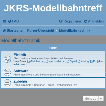
JKRS-Modellbahntreff
FAQ
Registrieren
Anmelden
Startseite
Foren-Übersicht
Modellbahntechnik
Modellbahntechnik
Forum
Elektrik
Alles rund ums Verkabeln, Anschließen und Steuern
Unterforen:
Gleichstrom
,
Wechselstrom
,
Digital
,
Analog
,
Projekte
mit Arduino
Software
Planungssoftware und Steuerungssoftware & Simulationen
Zubehör
Löten, Dremeln & Begrasen - Kräne, Drehscheiben usw.
Gehe zu