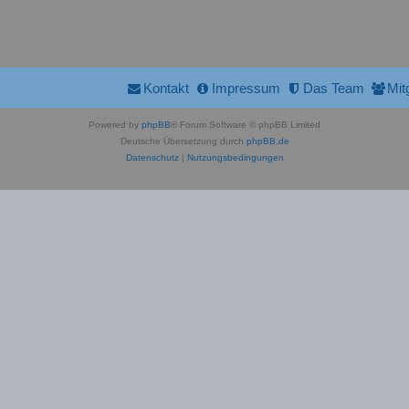
Kontakt
Impressum
Das Team
Mit
Powered by
phpBB
® Forum Software © phpBB Limited
Deutsche Übersetzung durch
phpBB.de
Datenschutz
|
Nutzungsbedingungen