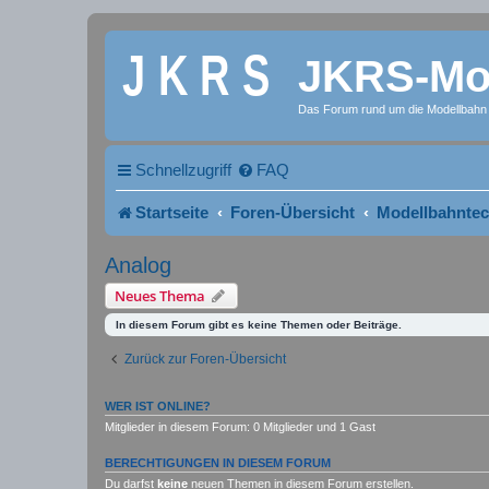
JKRS-Mod
Das Forum rund um die Modellbahn
Schnellzugriff
FAQ
Startseite
Foren-Übersicht
Modellbahntec
Analog
Neues Thema
In diesem Forum gibt es keine Themen oder Beiträge.
Zurück zur Foren-Übersicht
WER IST ONLINE?
Mitglieder in diesem Forum: 0 Mitglieder und 1 Gast
BERECHTIGUNGEN IN DIESEM FORUM
Du darfst
keine
neuen Themen in diesem Forum erstellen.