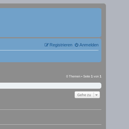
Registrieren
Anmelden
0 Themen • Seite
1
von
1
Gehe zu