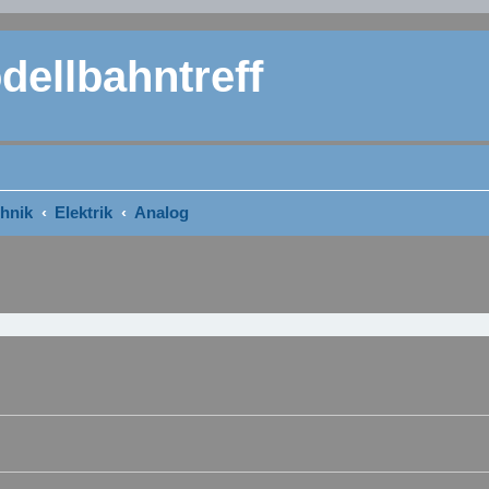
ellbahntreff
hnik
Elektrik
Analog