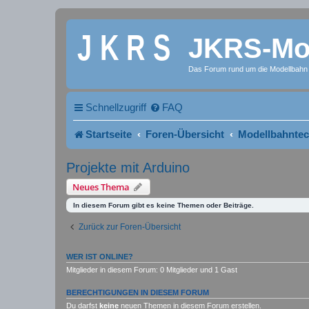
JKRS-Mod
Das Forum rund um die Modellbahn
Schnellzugriff
FAQ
Startseite
Foren-Übersicht
Modellbahntec
Projekte mit Arduino
Neues Thema
In diesem Forum gibt es keine Themen oder Beiträge.
Zurück zur Foren-Übersicht
WER IST ONLINE?
Mitglieder in diesem Forum: 0 Mitglieder und 1 Gast
BERECHTIGUNGEN IN DIESEM FORUM
Du darfst
keine
neuen Themen in diesem Forum erstellen.