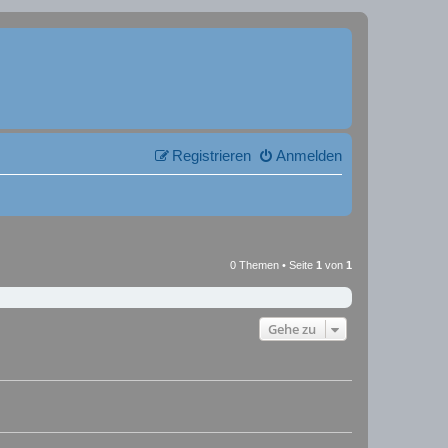
Registrieren
Anmelden
0 Themen • Seite
1
von
1
Gehe zu