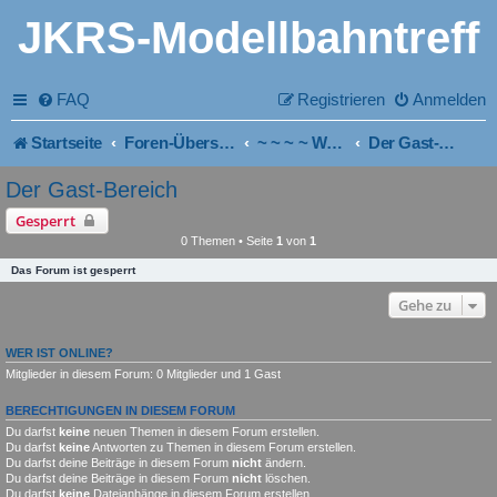
JKRS-Modellbahntreff
FAQ
Registrieren
Anmelden
Startseite
Foren-Übersicht
~ ~ ~ ~ Wichtig für Neueinsteiger und Mitglieder!
Der Gast-Bereich
Der Gast-Bereich
Gesperrt
0 Themen • Seite
1
von
1
Das Forum ist gesperrt
Gehe zu
WER IST ONLINE?
Mitglieder in diesem Forum: 0 Mitglieder und 1 Gast
BERECHTIGUNGEN IN DIESEM FORUM
Du darfst
keine
neuen Themen in diesem Forum erstellen.
Du darfst
keine
Antworten zu Themen in diesem Forum erstellen.
Du darfst deine Beiträge in diesem Forum
nicht
ändern.
Du darfst deine Beiträge in diesem Forum
nicht
löschen.
Du darfst
keine
Dateianhänge in diesem Forum erstellen.