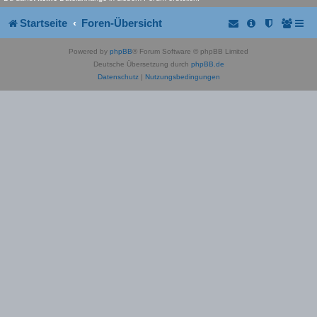
Startseite
Foren-Übersicht
Powered by
phpBB
® Forum Software © phpBB Limited
Deutsche Übersetzung durch
phpBB.de
Datenschutz
|
Nutzungsbedingungen