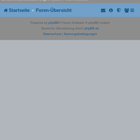
Startseite
Foren-Übersicht
Powered by
phpBB
® Forum Software © phpBB Limited
Deutsche Übersetzung durch
phpBB.de
Datenschutz
|
Nutzungsbedingungen