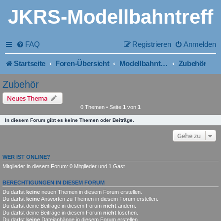
JKRS-Modellbahntreff
FAQ
Registrieren
Anmelden
Startseite
Foren-Übersicht
Modellbahntechnik
Zubehör
Zubehör
Neues Thema
0 Themen • Seite
1
von
1
In diesem Forum gibt es keine Themen oder Beiträge.
Gehe zu
WER IST ONLINE?
Mitglieder in diesem Forum: 0 Mitglieder und 1 Gast
BERECHTIGUNGEN IN DIESEM FORUM
Du darfst
keine
neuen Themen in diesem Forum erstellen.
Du darfst
keine
Antworten zu Themen in diesem Forum erstellen.
Du darfst deine Beiträge in diesem Forum
nicht
ändern.
Du darfst deine Beiträge in diesem Forum
nicht
löschen.
Du darfst
keine
Dateianhänge in diesem Forum erstellen.