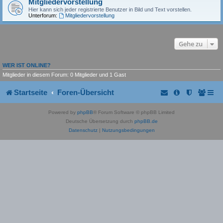
Mitgliedervorstellung
Hier kann sich jeder registrierte Benutzer in Bild und Text vorstellen.
Unterforum:
Mitgliedervorstellung
Gehe zu
WER IST ONLINE?
Mitglieder in diesem Forum: 0 Mitglieder und 1 Gast
Startseite
Foren-Übersicht
Powered by
phpBB
® Forum Software © phpBB Limited
Deutsche Übersetzung durch
phpBB.de
Datenschutz
|
Nutzungsbedingungen