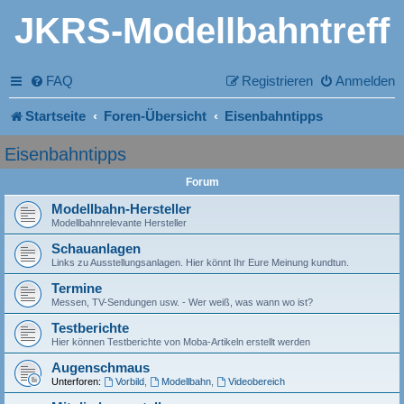
JKRS-Modellbahntreff
FAQ
Registrieren
Anmelden
Startseite
Foren-Übersicht
Eisenbahntipps
Eisenbahntipps
Forum
Modellbahn-Hersteller
Modellbahnrelevante Hersteller
Schauanlagen
Links zu Ausstellungsanlagen. Hier könnt Ihr Eure Meinung kundtun.
Termine
Messen, TV-Sendungen usw. - Wer weiß, was wann wo ist?
Testberichte
Hier können Testberichte von Moba-Artikeln erstellt werden
Augenschmaus
Unterforen:
Vorbild
,
Modellbahn
,
Videobereich