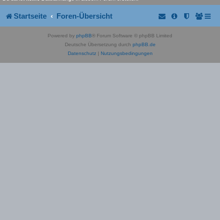
Startseite
Foren-Übersicht
Powered by
phpBB
® Forum Software © phpBB Limited
Deutsche Übersetzung durch
phpBB.de
Datenschutz
|
Nutzungsbedingungen