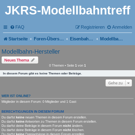
JKRS-Modellbahntreff
FAQ
Registrieren
Anmelden
Startseite
Foren-Übersicht
Eisenbahntipps
Modellbahn-Hersteller
Modellbahn-Hersteller
Neues Thema
0 Themen • Seite
1
von
1
In diesem Forum gibt es keine Themen oder Beiträge.
Gehe zu
WER IST ONLINE?
Mitglieder in diesem Forum: 0 Mitglieder und 1 Gast
BERECHTIGUNGEN IN DIESEM FORUM
Du darfst
keine
neuen Themen in diesem Forum erstellen.
Du darfst
keine
Antworten zu Themen in diesem Forum erstellen.
Du darfst deine Beiträge in diesem Forum
nicht
ändern.
Du darfst deine Beiträge in diesem Forum
nicht
löschen.
Du darfst
keine
Dateianhänge in diesem Forum erstellen.