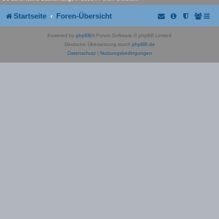
Startseite
Foren-Übersicht
Powered by
phpBB
® Forum Software © phpBB Limited
Deutsche Übersetzung durch
phpBB.de
Datenschutz
|
Nutzungsbedingungen