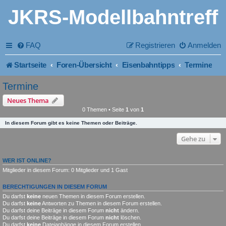
JKRS-Modellbahntreff
FAQ
Registrieren
Anmelden
Startseite
Foren-Übersicht
Eisenbahntipps
Termine
Termine
Neues Thema
0 Themen • Seite
1
von
1
In diesem Forum gibt es keine Themen oder Beiträge.
Gehe zu
WER IST ONLINE?
Mitglieder in diesem Forum: 0 Mitglieder und 1 Gast
BERECHTIGUNGEN IN DIESEM FORUM
Du darfst
keine
neuen Themen in diesem Forum erstellen.
Du darfst
keine
Antworten zu Themen in diesem Forum erstellen.
Du darfst deine Beiträge in diesem Forum
nicht
ändern.
Du darfst deine Beiträge in diesem Forum
nicht
löschen.
Du darfst
keine
Dateianhänge in diesem Forum erstellen.