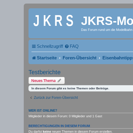
JKRS-Mod
Das Forum rund um die Modellbahn
Schnellzugriff
FAQ
Startseite
Foren-Übersicht
Eisenbahntipp
Testberichte
Neues Thema
In diesem Forum gibt es keine Themen oder Beiträge.
Zurück zur Foren-Übersicht
WER IST ONLINE?
Mitglieder in diesem Forum: 0 Mitglieder und 1 Gast
BERECHTIGUNGEN IN DIESEM FORUM
Du darfst
keine
neuen Themen in diesem Forum erstellen.