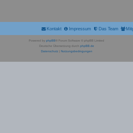
Kontakt
Impressum
Das Team
Mit
Powered by
phpBB
® Forum Software © phpBB Limited
Deutsche Übersetzung durch
phpBB.de
Datenschutz
|
Nutzungsbedingungen