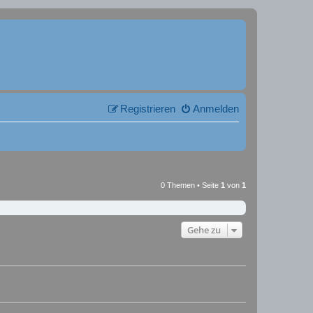
Registrieren
Anmelden
0 Themen • Seite
1
von
1
Gehe zu