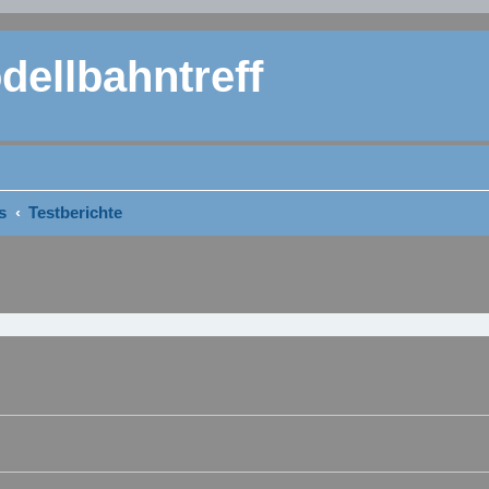
ellbahntreff
s
Testberichte