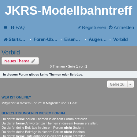
JKRS-Modellbahntreff
FAQ
Registrieren
Anmelden
Startseite
Foren-Übersicht
Eisenbahntipps
Augenschmaus
Vorbild
Vorbild
Neues Thema
0 Themen • Seite
1
von
1
In diesem Forum gibt es keine Themen oder Beiträge.
Gehe zu
WER IST ONLINE?
Mitglieder in diesem Forum: 0 Mitglieder und 1 Gast
BERECHTIGUNGEN IN DIESEM FORUM
Du darfst
keine
neuen Themen in diesem Forum erstellen.
Du darfst
keine
Antworten zu Themen in diesem Forum erstellen.
Du darfst deine Beiträge in diesem Forum
nicht
ändern.
Du darfst deine Beiträge in diesem Forum
nicht
löschen.
Du darfst
keine
Dateianhänge in diesem Forum erstellen.