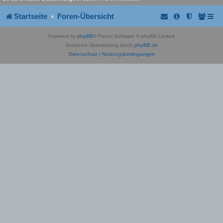
Startseite
Foren-Übersicht
Powered by
phpBB
® Forum Software © phpBB Limited
Deutsche Übersetzung durch
phpBB.de
Datenschutz
|
Nutzungsbedingungen