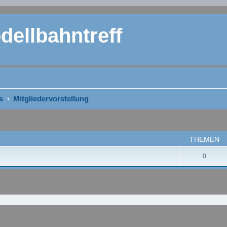
ellbahntreff
s
Mitgliedervorstellung
THEMEN
0