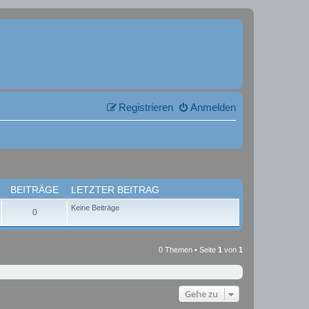
Registrieren
Anmelden
BEITRÄGE
LETZTER BEITRAG
Keine Beiträge
0
0 Themen • Seite
1
von
1
Gehe zu