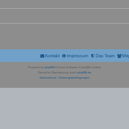
Kontakt
Impressum
Das Team
Mit
Powered by
phpBB
® Forum Software © phpBB Limited
Deutsche Übersetzung durch
phpBB.de
Datenschutz
|
Nutzungsbedingungen