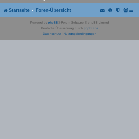
Startseite
Foren-Übersicht
Powered by
phpBB
® Forum Software © phpBB Limited
Deutsche Übersetzung durch
phpBB.de
Datenschutz
|
Nutzungsbedingungen