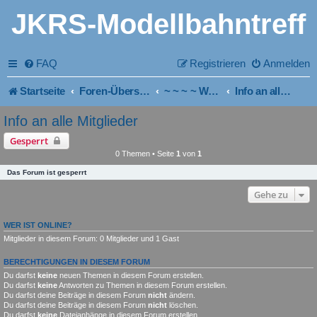
JKRS-Modellbahntreff
FAQ
Registrieren
Anmelden
Startseite
Foren-Übersicht
~ ~ ~ ~ Wichtig für Neueinsteiger und Mitglieder!
Info an alle Mitglieder
Info an alle Mitglieder
Gesperrt
0 Themen • Seite
1
von
1
Das Forum ist gesperrt
Gehe zu
WER IST ONLINE?
Mitglieder in diesem Forum: 0 Mitglieder und 1 Gast
BERECHTIGUNGEN IN DIESEM FORUM
Du darfst
keine
neuen Themen in diesem Forum erstellen.
Du darfst
keine
Antworten zu Themen in diesem Forum erstellen.
Du darfst deine Beiträge in diesem Forum
nicht
ändern.
Du darfst deine Beiträge in diesem Forum
nicht
löschen.
Du darfst
keine
Dateianhänge in diesem Forum erstellen.