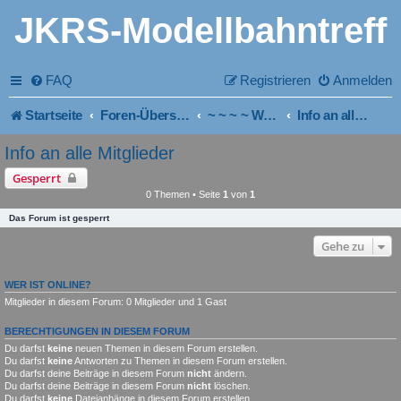
JKRS-Modellbahntreff
FAQ
Registrieren
Anmelden
Startseite
Foren-Übersicht
~ ~ ~ ~ Wichtig für Neueinsteiger und Mitglieder!
Info an alle Mitglieder
Info an alle Mitglieder
Gesperrt
0 Themen • Seite
1
von
1
Das Forum ist gesperrt
Gehe zu
WER IST ONLINE?
Mitglieder in diesem Forum: 0 Mitglieder und 1 Gast
BERECHTIGUNGEN IN DIESEM FORUM
Du darfst
keine
neuen Themen in diesem Forum erstellen.
Du darfst
keine
Antworten zu Themen in diesem Forum erstellen.
Du darfst deine Beiträge in diesem Forum
nicht
ändern.
Du darfst deine Beiträge in diesem Forum
nicht
löschen.
Du darfst
keine
Dateianhänge in diesem Forum erstellen.