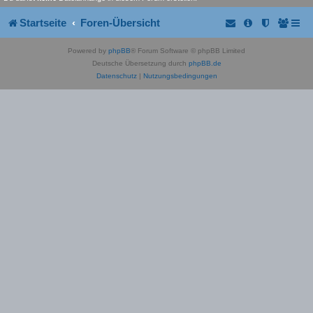
Startseite
Foren-Übersicht
Powered by
phpBB
® Forum Software © phpBB Limited
Deutsche Übersetzung durch
phpBB.de
Datenschutz
|
Nutzungsbedingungen