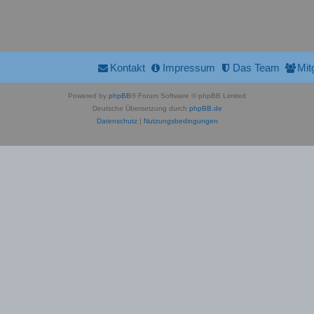
Kontakt
Impressum
Das Team
Mit
Powered by
phpBB
® Forum Software © phpBB Limited
Deutsche Übersetzung durch
phpBB.de
Datenschutz
|
Nutzungsbedingungen