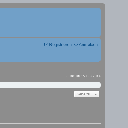
Registrieren
Anmelden
0 Themen • Seite
1
von
1
Gehe zu