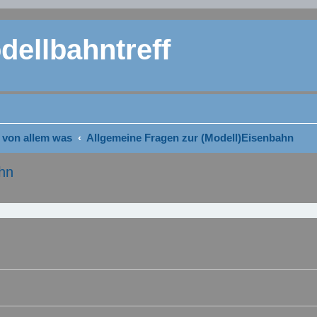
ellbahntreff
 von allem was
Allgemeine Fragen zur (Modell)Eisenbahn
hn