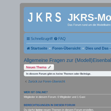
JKRS-Mod
Das Forum rund um die Modellbahn
Schnellzugriff
FAQ
Startseite
Foren-Übersicht
Dies und Das -
Allgemeine Fragen zur (Modell)Eisenba
Neues Thema
In diesem Forum gibt es keine Themen oder Beiträge.
Zurück zur Foren-Übersicht
WER IST ONLINE?
Mitglieder in diesem Forum: 0 Mitglieder und 1 Gast
BERECHTIGUNGEN IN DIESEM FORUM
Du darfst
keine
neuen Themen in diesem Forum erstellen.